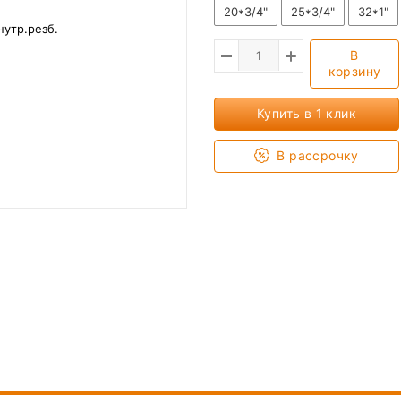
20*3/4"
25*3/4"
32*1"
В
корзину
Купить в 1 клик
В рассрочку