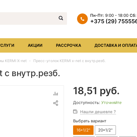
Пн-Пт:
9:00 - 18:00
Сб:
+375 (29) 75555
+375 (29) 7555569
+375 (17) XXX
УСЛУГИ
АКЦИИ
РАССРОЧКА
ДОСТАВКА И ОПЛАТ
info@iheat.by
ы KERMI X-net
Пресс-уголок KERMI x-net с внутр.резб.
 с внутр.резб.
18,51
руб.
Доступность:
Уточняйте
Нашли дешевле ?
Выбрать вариант
16*1/2"
20*1/2"