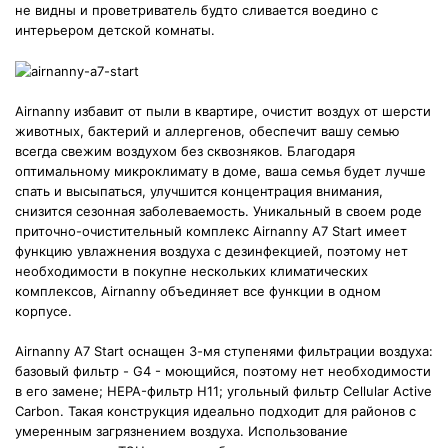
не видны и проветриватель будто сливается воедино с
интерьером детской комнаты.
Airnanny и
збавит от пыли в квартире, о
чистит воздух от шерсти
животных, бактерий и аллергенов,
о
беспечит вашу семью
всегда свежим воздухом без сквозняков.
Благодаря
оптимальному микроклимату в доме, ваша семья будет лучше
спать и высыпаться, улучшится концентрация внимания,
снизится сезонная заболеваемость. Уникальный в своем роде
приточно-очистительный комплекс Airnanny A7 Start имеет
функцию увлажнения воздуха с дезинфекцией, поэтому нет
необходимости в покупне нескольких климатических
комплексов, Airnanny объединяет все функции в одном
корпусе.
Airnanny A7 Start оснащен 3-мя ступенями фильтрации воздуха:
б
азовый фильтр - G4 - моющийся, поэтому нет необходимости
в его замене;
HEPA-фильтр H11;
угольный фильтр Cellular Active
Carbon. Такая конструкция идеально подходит для районов с
умеренным загрязнением воздуха.
Использование