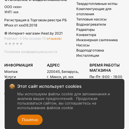
Твердотопливные котлы
OOO «xxx»
Комплектующие для
УНП: xxx
отопления
Тепловые насосы
Регистрация в Торговом реестре РБ
Водонагреватели
№xxx от xxx09.2018
Радиаторы
© Интернет-магазин iheat.by 2021
Конвектора
Рейтинг: 5
(На основе 15
отзывов
)
Инженерная сантехника
★★★★★
Насосы
Водоподготовка
Политика конфиденциальности
Инсталляции
ИНФОРМАЦИЯ
АДРЕС
ВРЕМЯ РАБОТЫ
МАГАЗИНА
Монтаж
220045, Беларусь,
Услуги
г. Минск, ул. xxx
Пн-Пт:
9:00 - 18:00
Акции
Сб:
09:00 - 15:00
E-mail:
Этот сайт использует cookies
Рассрочка
info@iheat.by
ВРЕМЯ РАБОТЫ
Доставка и оплата
Мы используем файлы cookie для запоминания и
CALL-ЦЕНТРА
Блог
анализа ваших предпочтений.
Продолжая
Сб-Вс:
10:00 - 20:00
О компании
пользоваться сайтом, вы соглашаетесь на
использование файлов cookie
Контакты
+375 (29) xxx
+375 (29) xxx
Понятно
+375 (17) xxx