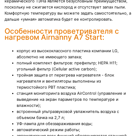
керамического ТЭНа является безусловным преимуществом,
поскольку не сжигается кислород и отсутствует запах пыли.
Комфортную температуру вы можете задать самостоятельно, а
дальше «умная» автоматика будет ее контролировать.
Особенности проветривателя с
нагревом Airnanny A7 Start:
корпус из высококлассного пластика компании LG,
абсолютно не имеющего запаха;
полный комплект фильтров: префильтр; HEPA H11;
угольный фильтр (Cellular active carbon);
тройная защита от перегрева нагревателя - блок
нагревателя и вентиляторы выполнены из
термостойкого PBT пластика;
станция мониторинга воздуха AirControl (управление и
выведение на экран параметров по температуре и
влажности);
встроенный ультразвуковой увлажнитель воздуха с
объемом бачка на 2,7 л;
УФ-лампа для обеззараживания воды;
автоматический режим работы;
автоматизация всех функций обеспечивается станцией