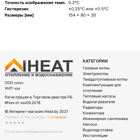
Точность изображения темп.
0.2°C
Гистерезис
±0.25°C или ±0.5°C
Размеры [мм]
154 x 80 x 30
КАТЕГОРИИ
Газовые котлы
Электрокотлы
Твердотопливные котлы
OOO «xxx»
Комплектующие для
УНП: xxx
отопления
Тепловые насосы
Регистрация в Торговом реестре РБ
Водонагреватели
№xxx от xxx09.2018
Радиаторы
© Интернет-магазин iheat.by 2021
Конвектора
Рейтинг: 5
(На основе 15
отзывов
)
Инженерная сантехника
★★★★★
Насосы
Водоподготовка
Политика конфиденциальности
Инсталляции