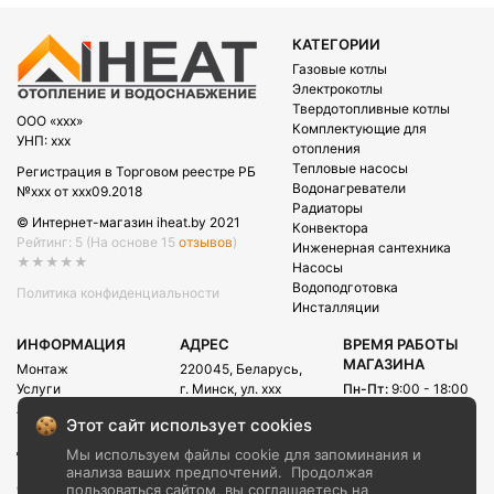
КАТЕГОРИИ
Газовые котлы
Электрокотлы
Твердотопливные котлы
OOO «xxx»
Комплектующие для
УНП: xxx
отопления
Тепловые насосы
Регистрация в Торговом реестре РБ
Водонагреватели
№xxx от xxx09.2018
Радиаторы
© Интернет-магазин iheat.by 2021
Конвектора
Рейтинг: 5
(На основе 15
отзывов
)
Инженерная сантехника
★★★★★
Насосы
Водоподготовка
Политика конфиденциальности
Инсталляции
ИНФОРМАЦИЯ
АДРЕС
ВРЕМЯ РАБОТЫ
МАГАЗИНА
Монтаж
220045, Беларусь,
Услуги
г. Минск, ул. xxx
Пн-Пт:
9:00 - 18:00
Акции
Сб:
09:00 - 15:00
E-mail:
Этот сайт использует cookies
Рассрочка
info@iheat.by
ВРЕМЯ РАБОТЫ
Доставка и оплата
Мы используем файлы cookie для запоминания и
CALL-ЦЕНТРА
Блог
анализа ваших предпочтений.
Продолжая
Сб-Вс:
10:00 - 20:00
О компании
пользоваться сайтом, вы соглашаетесь на