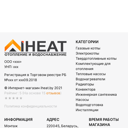
КАТЕГОРИИ
Газовые котлы
Электрокотлы
Твердотопливные котлы
OOO «xxx»
Комплектующие для
УНП: xxx
отопления
Тепловые насосы
Регистрация в Торговом реестре РБ
Водонагреватели
№xxx от xxx09.2018
Радиаторы
© Интернет-магазин iheat.by 2021
Конвектора
Рейтинг: 5
(На основе 15
отзывов
)
Инженерная сантехника
★★★★★
Насосы
Водоподготовка
Политика конфиденциальности
Инсталляции
ИНФОРМАЦИЯ
АДРЕС
ВРЕМЯ РАБОТЫ
МАГАЗИНА
Монтаж
220045, Беларусь,