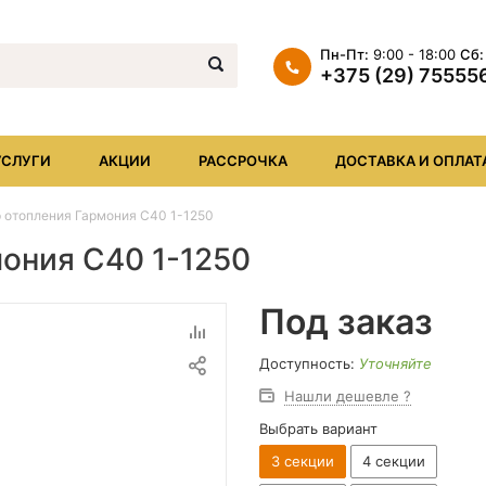
Пн-Пт:
9:00 - 18:00
Сб:
+375 (29) 75555
+375 (29) 7555569
+375 (17) XXX
УСЛУГИ
АКЦИИ
РАССРОЧКА
ДОСТАВКА И ОПЛАТ
info@iheat.by
 отопления Гармония C40 1-1250
ония C40 1-1250
Под заказ
Доступность:
Уточняйте
Нашли дешевле ?
Выбрать вариант
3 секции
4 секции