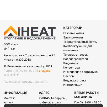
КАТЕГОРИИ
Газовые котлы
Электрокотлы
Твердотопливные котлы
OOO «xxx»
Комплектующие для
УНП: xxx
отопления
Тепловые насосы
Регистрация в Торговом реестре РБ
Водонагреватели
№xxx от xxx09.2018
Радиаторы
© Интернет-магазин iheat.by 2021
Конвектора
Рейтинг: 5
(На основе 15
отзывов
)
Инженерная сантехника
★★★★★
Насосы
Водоподготовка
Политика конфиденциальности
Инсталляции
ИНФОРМАЦИЯ
АДРЕС
ВРЕМЯ РАБОТЫ
МАГАЗИНА
Монтаж
220045, Беларусь,
Услуги
г. Минск, ул. xxx
Пн-Пт:
9:00 - 18:00
Акции
Сб:
09:00 - 15:00