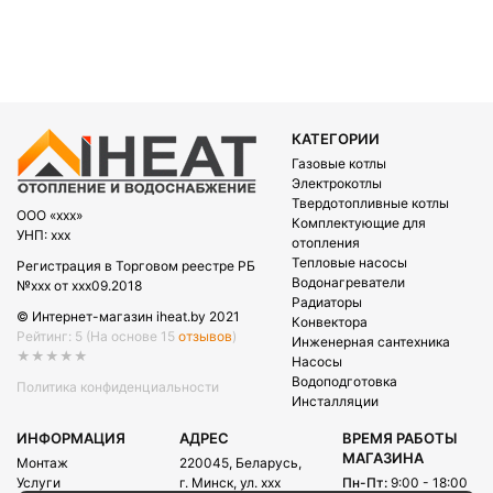
КАТЕГОРИИ
Газовые котлы
Электрокотлы
Твердотопливные котлы
OOO «xxx»
Комплектующие для
УНП: xxx
отопления
Тепловые насосы
Регистрация в Торговом реестре РБ
Водонагреватели
№xxx от xxx09.2018
Радиаторы
© Интернет-магазин iheat.by 2021
Конвектора
Рейтинг: 5
(На основе 15
отзывов
)
Инженерная сантехника
★★★★★
Насосы
Водоподготовка
Политика конфиденциальности
Инсталляции
ИНФОРМАЦИЯ
АДРЕС
ВРЕМЯ РАБОТЫ
МАГАЗИНА
Монтаж
220045, Беларусь,
Услуги
г. Минск, ул. xxx
Пн-Пт:
9:00 - 18:00