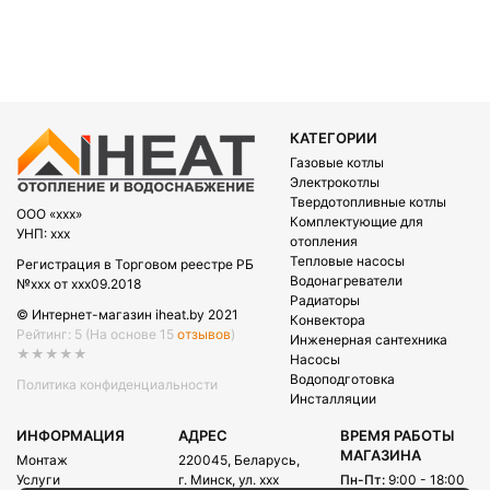
КАТЕГОРИИ
Газовые котлы
Электрокотлы
Твердотопливные котлы
OOO «xxx»
Комплектующие для
УНП: xxx
отопления
Тепловые насосы
Регистрация в Торговом реестре РБ
Водонагреватели
№xxx от xxx09.2018
Радиаторы
© Интернет-магазин iheat.by 2021
Конвектора
Рейтинг: 5
(На основе 15
отзывов
)
Инженерная сантехника
★★★★★
Насосы
Водоподготовка
Политика конфиденциальности
Инсталляции
ИНФОРМАЦИЯ
АДРЕС
ВРЕМЯ РАБОТЫ
МАГАЗИНА
Монтаж
220045, Беларусь,
Услуги
г. Минск, ул. xxx
Пн-Пт:
9:00 - 18:00