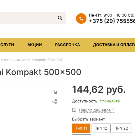
Пн-Пт:
9:00 - 18:00
Сб:
+375 (29) 75555
+375 (29) 7555569
+375 (17) XXX
УСЛУГИ
АКЦИИ
РАССРОЧКА
ДОСТАВКА И ОПЛАТ
info@iheat.by
 отопления Kermi Kompakt 500x500
mi Kompakt 500x500
144,62
руб.
Доступность:
Уточняйте
Нашли дешевле ?
Выбрать вариант
Тип 11
Тип 12
Тип 22