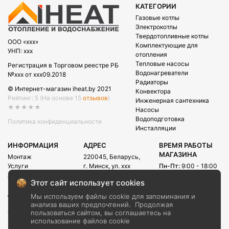
КАТЕГОРИИ
Газовые котлы
Электрокотлы
Твердотопливные котлы
OOO «xxx»
Комплектующие для
УНП: xxx
отопления
Тепловые насосы
Регистрация в Торговом реестре РБ
Водонагреватели
№xxx от xxx09.2018
Радиаторы
© Интернет-магазин iheat.by 2021
Конвектора
Рейтинг: 5
(На основе 15
отзывов
)
Инженерная сантехника
★★★★★
Насосы
Водоподготовка
Политика конфиденциальности
Инсталляции
ИНФОРМАЦИЯ
АДРЕС
ВРЕМЯ РАБОТЫ
МАГАЗИНА
Монтаж
220045, Беларусь,
Услуги
г. Минск, ул. xxx
Пн-Пт:
9:00 - 18:00
Акции
Сб:
09:00 - 15:00
E-mail:
Этот сайт использует cookies
Рассрочка
info@iheat.by
ВРЕМЯ РАБОТЫ
Доставка и оплата
Мы используем файлы cookie для запоминания и
CALL-ЦЕНТРА
Блог
анализа ваших предпочтений.
Продолжая
Сб-Вс:
10:00 - 20:00
О компании
пользоваться сайтом, вы соглашаетесь на
использование файлов cookie
Контакты
+375 (29) xxx