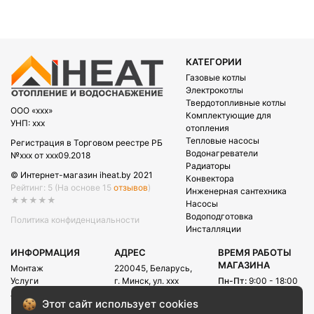
КАТЕГОРИИ
Газовые котлы
Электрокотлы
Твердотопливные котлы
OOO «xxx»
Комплектующие для
УНП: xxx
отопления
Тепловые насосы
Регистрация в Торговом реестре РБ
Водонагреватели
№xxx от xxx09.2018
Радиаторы
© Интернет-магазин iheat.by 2021
Конвектора
Рейтинг: 5
(На основе 15
отзывов
)
Инженерная сантехника
★★★★★
Насосы
Водоподготовка
Политика конфиденциальности
Инсталляции
ИНФОРМАЦИЯ
АДРЕС
ВРЕМЯ РАБОТЫ
МАГАЗИНА
Монтаж
220045, Беларусь,
Услуги
г. Минск, ул. xxx
Пн-Пт:
9:00 - 18:00
Акции
Сб:
09:00 - 15:00
E-mail:
Этот сайт использует cookies
Рассрочка
info@iheat.by
ВРЕМЯ РАБОТЫ