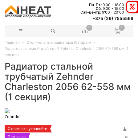
Пн-Пт:
9:00 - 18:00
Сб:
9:00 - 15:00
Сall-центр:
9:00 - 20:00
+375 (29) 7555569
0
0
Главная
Отопительные радиаторы (батареи)
Радиатор стальной трубчатый Zehnder Charleston 2056 62-558 мм (1
секция)
Радиатор стальной
трубчатый Zehnder
Charleston 2056 62-558 мм
(1 секция)
Стоимость уточняйте
Под заказ