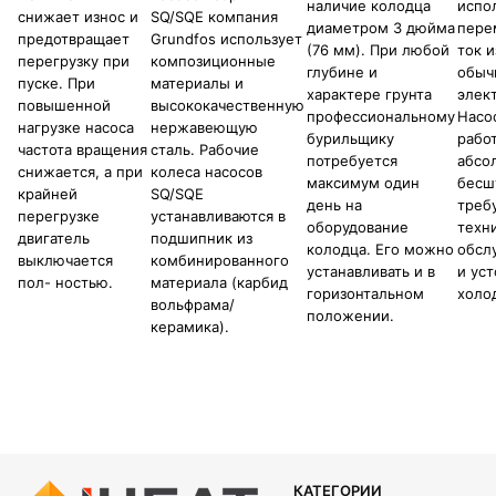
наличие колодца
испо
снижает износ и
SQ/SQE компания
диаметром 3 дюйма
пере
предотвращает
Grundfos использует
(76 мм). При любой
ток и
перегрузку при
композиционные
глубине и
обыч
пуске. При
материалы и
характере грунта
элек
повышенной
высококачественную
профессиональному
Насо
нагрузке насоса
нержавеющую
бурильщику
рабо
частота вращения
сталь. Рабочие
потребуется
абсо
снижается, а при
колеса насосов
максимум один
бесш
крайней
SQ/SQE
день на
треб
перегрузке
устанавливаются в
оборудование
техн
двигатель
подшипник из
колодца. Его можно
обсл
выключается
комбинированного
устанавливать и в
и уст
пол- ностью.
материала (карбид
горизонтальном
холо
вольфрама/
положении.
керамика).
КАТЕГОРИИ