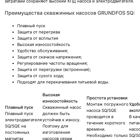
затратами сохраняют высокий КПД насоса и электродвигателя.
Преимущества скважинных насосов GRUNDFOS SQ:
Плавный пуск
Защита от перегрева
Защита от всплытия
Высокая износостойкость
Удобство обслуживания;
Защита от скачков напряжения;
Регулирование частоты вращения;
Защита от перегрузки (встроенная);
Защита от сухого хода;
Подходят для перекачивания питьевой воды.
Высокая
Простота установки
износостойкость
Монтаж погружного
Удоб
Плавный пуск
Скважинный насос
насоса SQ/SQE
эксп
Плавный пуск
должен быть
проводится в
В кач
электродвигателя
устойчив к износу.
течение короткого
пита
SQ/SQE на
Поэтому для
времени.
насо
постоянных
изготовления
Необходимо только
SQ/S
магнитах
насосов серии