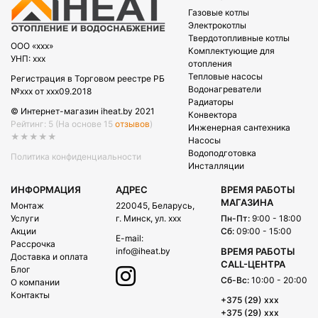
Газовые котлы
Электрокотлы
Твердотопливные котлы
OOO «xxx»
Комплектующие для
УНП: xxx
отопления
Тепловые насосы
Регистрация в Торговом реестре РБ
Водонагреватели
№xxx от xxx09.2018
Радиаторы
© Интернет-магазин iheat.by 2021
Конвектора
Рейтинг: 5
(На основе 15
отзывов
)
Инженерная сантехника
★★★★★
Насосы
Водоподготовка
Политика конфиденциальности
Инсталляции
ИНФОРМАЦИЯ
АДРЕС
ВРЕМЯ РАБОТЫ
МАГАЗИНА
Монтаж
220045, Беларусь,
Услуги
г. Минск, ул. xxx
Пн-Пт:
9:00 - 18:00
Акции
Сб:
09:00 - 15:00
E-mail:
Рассрочка
info@iheat.by
ВРЕМЯ РАБОТЫ
Доставка и оплата
CALL-ЦЕНТРА
Блог
Сб-Вс:
10:00 - 20:00
О компании
Контакты
+375 (29) xxx
+375 (29) xxx