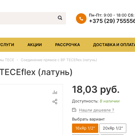
Пн-Пт:
9:00 - 18:00
Сб:
+375 (29) 75555
+375 (29) 7555569
+375 (17) XXX
УСЛУГИ
АКЦИИ
РАССРОЧКА
ДОСТАВКА И ОПЛАТ
info@iheat.by
мы TECE
Соединение прямое с ВР TECEflex (латунь)
TECEflex (латунь)
18,03
руб.
Доступность:
В наличии
Нашли дешевле ?
Выбрать вариант
16хRp 1/2"
20хRp 1/2"