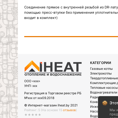
Соединение прямое с внутренней резьбой из DR-лату
помощью пресс-втулки без применения уплотнительно
входит в комплект)
КАТЕГОРИИ
Газовые котлы
Электрокотлы
Твердотопливные
OOO «xxx»
Комплектующие д
УНП: xxx
Тепловые насосы
Водонагреватели
Регистрация в Торговом реестре РБ
Радиаторы
№xxx от xxx09.2018
Конвектора
Этот
© Интернет-магазин iheat.by 2021
Инженерная сант
Мы и
Рейтинг: 5
(На основе 15
отзывов
)
Насосы
пред
★★★★★
Водоподготовка