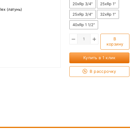
20хRp 3/4"
25хRp 1"
25хRp 3/4"
32хRp 1"
40хRp 1 1/2"
В
корзину
Купить в 1 клик
В рассрочку