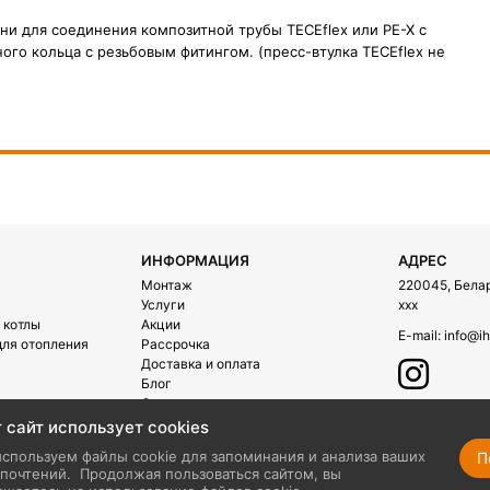
ни для соединения композитной трубы TECEflex или PE-X с
го кольца с резьбовым фитингом. (пресс-втулка TECEflex не
ИНФОРМАЦИЯ
АДРЕС
Монтаж
220045, Белару
Услуги
xxx
 котлы
Акции
E-mail:
info@ih
ля отопления
Рассрочка
Доставка и оплата
Блог
О компании
Контакты
 сайт использует cookies
ехника
спользуем файлы cookie для запоминания и анализа ваших
П
почтений.
Продолжая пользоваться сайтом, вы