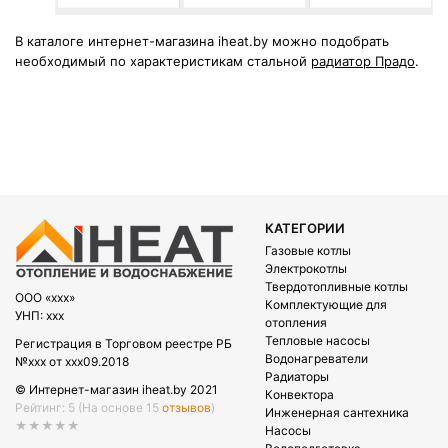
В каталоге интернет-магазина iheat.by можно подобрать
необходимый по характеристикам стальной
радиатор Прадо
.
КАТЕГОРИИ
Газовые котлы
Электрокотлы
Твердотопливные котлы
OOO «xxx»
Комплектующие для
УНП: xxx
отопления
Тепловые насосы
Регистрация в Торговом реестре РБ
Водонагреватели
№xxx от xxx09.2018
Радиаторы
© Интернет-магазин iheat.by 2021
Конвектора
Рейтинг: 5
(На основе 15
отзывов
)
Инженерная сантехника
★★★★★
Насосы