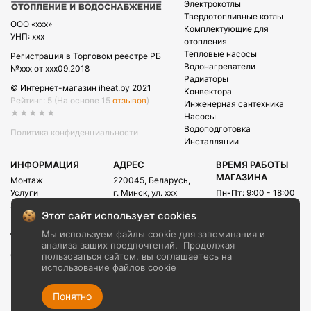
Электрокотлы
Твердотопливные котлы
OOO «xxx»
Комплектующие для
УНП: xxx
отопления
Тепловые насосы
Регистрация в Торговом реестре РБ
Водонагреватели
№xxx от xxx09.2018
Радиаторы
© Интернет-магазин iheat.by 2021
Конвектора
Рейтинг: 5
(На основе 15
отзывов
)
Инженерная сантехника
★★★★★
Насосы
Водоподготовка
Политика конфиденциальности
Инсталляции
ИНФОРМАЦИЯ
АДРЕС
ВРЕМЯ РАБОТЫ
МАГАЗИНА
Монтаж
220045, Беларусь,
Услуги
г. Минск, ул. xxx
Пн-Пт:
9:00 - 18:00
Акции
Сб:
09:00 - 15:00
E-mail:
Этот сайт использует cookies
Рассрочка
info@iheat.by
ВРЕМЯ РАБОТЫ
Доставка и оплата
Мы используем файлы cookie для запоминания и
CALL-ЦЕНТРА
Блог
анализа ваших предпочтений.
Продолжая
Сб-Вс:
10:00 - 20:00
О компании
пользоваться сайтом, вы соглашаетесь на
использование файлов cookie
Контакты
+375 (29) xxx
+375 (29) xxx
Понятно
+375 (17) xxx