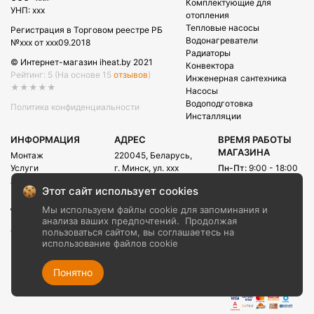
Комплектующие для
УНП: xxx
отопления
Тепловые насосы
Регистрация в Торговом реестре РБ
Водонагреватели
№xxx от xxx09.2018
Радиаторы
© Интернет-магазин iheat.by 2021
Конвектора
Рейтинг: 5
(На основе 15
отзывов
)
Инженерная сантехника
★★★★★
Насосы
Водоподготовка
Политика конфиденциальности
Инсталляции
ИНФОРМАЦИЯ
АДРЕС
ВРЕМЯ РАБОТЫ
МАГАЗИНА
Монтаж
220045, Беларусь,
Услуги
г. Минск, ул. xxx
Пн-Пт:
9:00 - 18:00
Акции
Сб:
09:00 - 15:00
E-mail:
Этот сайт использует cookies
Рассрочка
info@iheat.by
ВРЕМЯ РАБОТЫ
Доставка и оплата
Мы используем файлы cookie для запоминания и
CALL-ЦЕНТРА
Блог
анализа ваших предпочтений.
Продолжая
Сб-Вс:
10:00 - 20:00
О компании
пользоваться сайтом, вы соглашаетесь на
использование файлов cookie
Контакты
+375 (29) xxx
+375 (29) xxx
Понятно
+375 (17) xxx