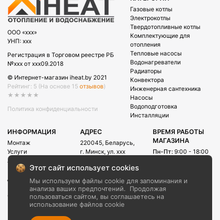
Газовые котлы
Электрокотлы
Твердотопливные котлы
OOO «xxx»
Комплектующие для
УНП: xxx
отопления
Тепловые насосы
Регистрация в Торговом реестре РБ
Водонагреватели
№xxx от xxx09.2018
Радиаторы
© Интернет-магазин iheat.by 2021
Конвектора
Рейтинг: 5
(На основе 15
отзывов
)
Инженерная сантехника
★★★★★
Насосы
Водоподготовка
Политика конфиденциальности
Инсталляции
ИНФОРМАЦИЯ
АДРЕС
ВРЕМЯ РАБОТЫ
МАГАЗИНА
Монтаж
220045, Беларусь,
Услуги
г. Минск, ул. xxx
Пн-Пт:
9:00 - 18:00
Акции
Сб:
09:00 - 15:00
E-mail:
Этот сайт использует cookies
Рассрочка
info@iheat.by
ВРЕМЯ РАБОТЫ
Доставка и оплата
Мы используем файлы cookie для запоминания и
CALL-ЦЕНТРА
Блог
анализа ваших предпочтений.
Продолжая
Сб-Вс:
10:00 - 20:00
О компании
пользоваться сайтом, вы соглашаетесь на
использование файлов cookie
Контакты
+375 (29) xxx
+375 (29) xxx