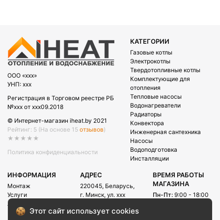
КАТЕГОРИИ
Газовые котлы
Электрокотлы
Твердотопливные котлы
OOO «xxx»
Комплектующие для
УНП: xxx
отопления
Тепловые насосы
Регистрация в Торговом реестре РБ
Водонагреватели
№xxx от xxx09.2018
Радиаторы
© Интернет-магазин iheat.by 2021
Конвектора
Рейтинг: 5
(На основе 15
отзывов
)
Инженерная сантехника
★★★★★
Насосы
Водоподготовка
Политика конфиденциальности
Инсталляции
ИНФОРМАЦИЯ
АДРЕС
ВРЕМЯ РАБОТЫ
МАГАЗИНА
Монтаж
220045, Беларусь,
Услуги
г. Минск, ул. xxx
Пн-Пт:
9:00 - 18:00
Акции
Сб:
09:00 - 15:00
E-mail:
Этот сайт использует cookies
Рассрочка
info@iheat.by
ВРЕМЯ РАБОТЫ