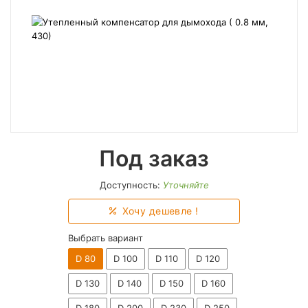
Под заказ
Доступность:
Уточняйте
Хочу дешевле !
Выбрать вариант
D 80
D 100
D 110
D 120
D 130
D 140
D 150
D 160