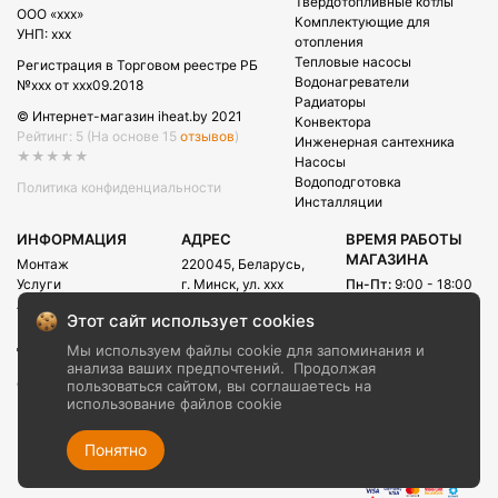
Твердотопливные котлы
OOO «xxx»
Комплектующие для
УНП: xxx
отопления
Тепловые насосы
Регистрация в Торговом реестре РБ
Водонагреватели
№xxx от xxx09.2018
Радиаторы
© Интернет-магазин iheat.by 2021
Конвектора
Рейтинг: 5
(На основе 15
отзывов
)
Инженерная сантехника
★★★★★
Насосы
Водоподготовка
Политика конфиденциальности
Инсталляции
ИНФОРМАЦИЯ
АДРЕС
ВРЕМЯ РАБОТЫ
МАГАЗИНА
Монтаж
220045, Беларусь,
Услуги
г. Минск, ул. xxx
Пн-Пт:
9:00 - 18:00
Акции
Сб:
09:00 - 15:00
E-mail:
Этот сайт использует cookies
Рассрочка
info@iheat.by
ВРЕМЯ РАБОТЫ
Доставка и оплата
Мы используем файлы cookie для запоминания и
CALL-ЦЕНТРА
Блог
анализа ваших предпочтений.
Продолжая
Сб-Вс:
10:00 - 20:00
О компании
пользоваться сайтом, вы соглашаетесь на
использование файлов cookie
Контакты
+375 (29) xxx
+375 (29) xxx
Понятно
+375 (17) xxx