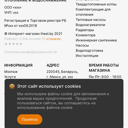
Твердотопливные котлы
OOO «xxx»
Комплектующие для
УНП: xxx
отопления
Тепловые насосы
Регистрация в Торговом реестре РБ
Водонагреватели
№xxx от xxx09.2018
Радиаторы
© Интернет-магазин iheat.by 2021
Конвектора
Рейтинг: 5
(На основе 15
отзывов
)
Инженерная сантехника
★★★★★
Насосы
Водоподготовка
Политика конфиденциальности
Инсталляции
ИНФОРМАЦИЯ
АДРЕС
ВРЕМЯ РАБОТЫ
МАГАЗИНА
Монтаж
220045, Беларусь,
Услуги
г. Минск, ул. xxx
Пн-Пт:
9:00 - 18:00
Акции
Сб:
09:00 - 15:00
E-mail:
Этот сайт использует cookies
Рассрочка
info@iheat.by
ВРЕМЯ РАБОТЫ
Доставка и оплата
Мы используем файлы cookie для запоминания и
CALL-ЦЕНТРА
Блог
анализа ваших предпочтений.
Продолжая
Сб-Вс:
10:00 - 20:00
О компании
пользоваться сайтом, вы соглашаетесь на
использование файлов cookie
Контакты
+375 (29) xxx
+375 (29) xxx
Понятно
+375 (17) xxx