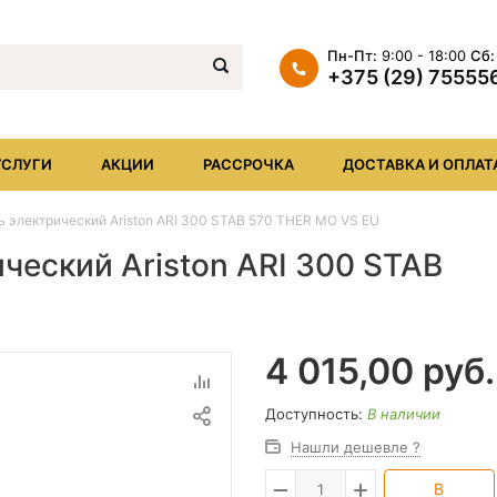
Пн-Пт:
9:00 - 18:00
Сб:
+375 (29) 75555
+375 (29) 7555569
+375 (17) XXX
УСЛУГИ
АКЦИИ
РАССРОЧКА
ДОСТАВКА И ОПЛАТ
info@iheat.by
 электрический Ariston ARI 300 STAB 570 THER MO VS EU
ческий Ariston ARI 300 STAB
4 015,00
руб.
Доступность:
В наличии
Нашли дешевле ?
В