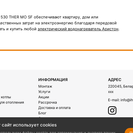
T 530 THER MO SF обеспечивают квартиру, дом или
ественных затрат на электроэнергию благодаря передовой
ать и купить любой
электрический водонагреватель Аристон
.
ИНФОРМАЦИЯ
АДРЕС
Монтаж
220045, Белару
Услуги
xxx
 котлы
Акции
E-mail:
info@ih
ля отопления
Рассрочка
Доставка и оплата
Блог
О компании
Контакты
 сайт использует cookies
ехника
спользуем файлы cookie для запоминания и анализа ваших