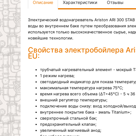
Описание
Характеристики
Отзывы
Электрический водонагреватель Ariston ARI 300 STA
воды во внутреннем баке путем преобразования элек
используется только высококачественное сырье, на
новейшие технологии.
Свойства электробойлера Ari
EU:
трубчатый нагревательный элемент - мокрый Т
1 режим нагрева;
светодиодный индикатор для показа температу
максимальная температура нагрева 75°С;
время нагрева всего объема (ΔT=45°С) - 5
ч 36
внешний регулятор температуры;
подключение воды снизу: вход холодной/выход 
внутреннее покрытие бака - эмаль
Titanium+;
сверхпрочный стальной бак;
предохранительный клапан;
увеличенный магниевый анод;