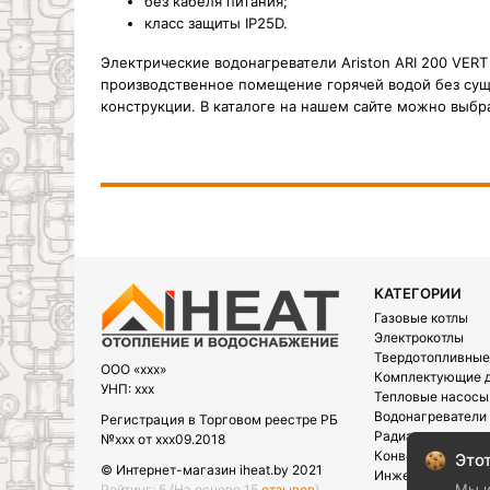
без кабеля питания;
класс защиты IP25D.
Электрические водонагреватели Ariston ARI 200 VER
производственное помещение горячей водой без сущ
конструкции. В каталоге на нашем сайте можно выбр
КАТЕГОРИИ
Газовые котлы
Электрокотлы
Твердотопливные
OOO «xxx»
Комплектующие д
УНП: xxx
Тепловые насосы
Водонагреватели
Регистрация в Торговом реестре РБ
Радиаторы
№xxx от xxx09.2018
Конвектора
Этот
© Интернет-магазин iheat.by 2021
Инженерная сант
Мы и
Рейтинг: 5
(На основе 15
отзывов
)