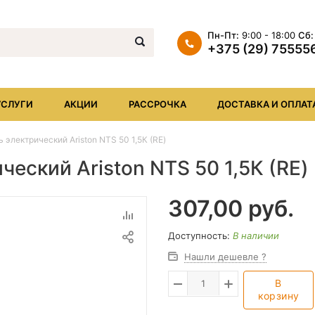
Пн-Пт:
9:00 - 18:00
Сб:
+375 (29) 75555
+375 (29) 7555569
+375 (17) XXX
УСЛУГИ
АКЦИИ
РАССРОЧКА
ДОСТАВКА И ОПЛАТ
info@iheat.by
 электрический Ariston NTS 50 1,5К (RE)
еский Ariston NTS 50 1,5К (RE)
307,00
руб.
Доступность:
В наличии
Нашли дешевле ?
В
корзину