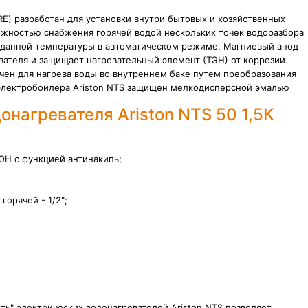
(RE) разработан для установки внутри бытовых и хозяйственных
ожностью снабжения горячей водой нескольких точек водоразбора
заданной температуры в автоматическом режиме. Магниевый анод
ателя и защищает нагревательный элемент (ТЭН) от коррозии.
чен для нагрева воды во внутреннем баке путем преобразования
электробойлера Ariston NTS
защищен мелкодисперсной эмалью
онагревателя Ariston NTS 50 1,5К
ЭН с функцией антинакипь;
орячей - 1/2";
ть" электрических водонагревателей Ariston NTS позволяет