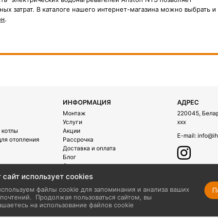
ых затрат. В каталоге нашего интернет-магазина можно выбрать и
он
.
ИНФОРМАЦИЯ
АДРЕС
Монтаж
220045, Белару
Услуги
xxx
 котлы
Акции
E-mail:
info@ih
ля отопления
Рассрочка
Доставка и оплата
Блог
О компании
Контакты
 сайт использует cookies
ехника
спользуем файлы cookie для запоминания и анализа ваших
П
почтений.
Продолжая пользоваться сайтом, вы
ашаетесь на использование файлов cookie