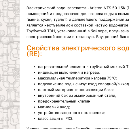
Электрический водонагреватель Ariston NTS 50 1,5К 
помещений и предназначен для нагрева воды с возм
(ванна, кухня, туалет) и дальнейшего поддержания 
является неотъемлемой составной частью водонагрев
Трубчатый ТЭН, установленный в бойлере, предназна
электрической энергии в тепловую. Внутренний бак 
Свойства электрического вод
(RE):
нагревательный элемент - трубчатый мокрый Т
индикация включения и нагрева;
максимальная температура нагрева 75°С;
подключение воды снизу: вход холодной/выход г
плотный материал теплоизоляции бака;
внутренний бак из эмалированной стали;
предохранительный клапан;
магниевый анод;
устройство защитного отключения;
класс защиты IPX3.
Уникальное соотношение "дизайн - производительнос