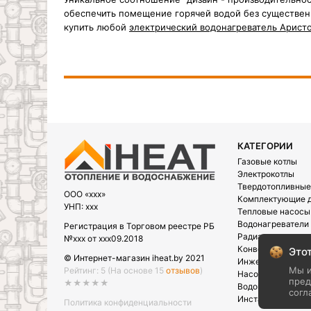
обеспечить помещение горячей водой без существенн
купить любой
электрический водонагреватель Арист
КАТЕГОРИИ
Газовые котлы
Электрокотлы
Твердотопливные
OOO «xxx»
Комплектующие д
УНП: xxx
Тепловые насосы
Водонагреватели
Регистрация в Торговом реестре РБ
Радиаторы
№xxx от xxx09.2018
Конвектора
Этот
© Интернет-магазин iheat.by 2021
Инженерная сант
Мы и
Рейтинг: 5
(На основе 15
отзывов
)
Насосы
пред
★★★★★
Водоподготовка
согл
Инсталляции
Политика конфиденциальности