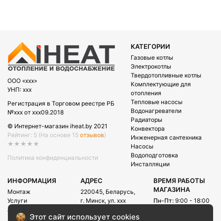
КАТЕГОРИИ
Газовые котлы
Электрокотлы
Твердотопливные котлы
OOO «xxx»
Комплектующие для
УНП: xxx
отопления
Тепловые насосы
Регистрация в Торговом реестре РБ
Водонагреватели
№xxx от xxx09.2018
Радиаторы
© Интернет-магазин iheat.by 2021
Конвектора
Рейтинг: 5
(На основе 15
отзывов
)
Инженерная сантехника
★★★★★
Насосы
Водоподготовка
Политика конфиденциальности
Инсталляции
ИНФОРМАЦИЯ
АДРЕС
ВРЕМЯ РАБОТЫ
МАГАЗИНА
Монтаж
220045, Беларусь,
Услуги
г. Минск, ул. xxx
Пн-Пт:
9:00 - 18:00
Акции
Сб:
09:00 - 15:00
E-mail:
Этот сайт использует cookies
Рассрочка