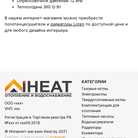
Опрессовочное давление
12 атм
Теплоотдача
360 Q-Вт
В нашем интернет-магазине можно приобрести
полотенцесушители и
радиаторы Loten
по доступной цене и
для любого дизайна интерьера.
КАТЕГОРИИ
Газовые котлы
Электрокотлы
Твердотопливные котлы
OOO «xxx»
Комплектующие для
УНП: xxx
отопления
Тепловые насосы
Регистрация в Торговом реестре РБ
Водонагреватели
№xxx от xxx09.2018
Радиаторы
© Интернет-магазин iheat.by 2021
Конвектора
Рейтинг: 5
(На основе 15
отзывов
)