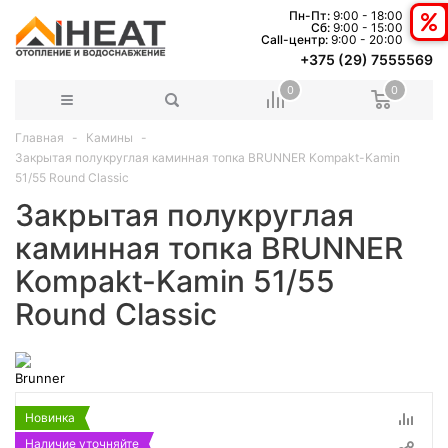
Пн-Пт:
9:00 - 18:00
Сб:
9:00 - 15:00
Сall-центр:
9:00 - 20:00
+375 (29) 7555569
0
0
Главная
Камины
Закрытая полукруглая каминная топка BRUNNER Kompakt-Kamin
51/55 Round Classic
Закрытая полукруглая
каминная топка BRUNNER
Kompakt-Kamin 51/55
Round Classic
Новинка
Наличие уточняйте