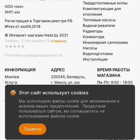
Твердотопливные котлы
OOO «xxx»
Комплектующие для
УНП: xxx
отопления
Тепловые насосы
Регистрация в Торговом реестре РБ
Водонагреватели
№xxx от xxx09.2018
Радиаторы
© Интернет-магазин iheat.by 2021
Конвектора
Рейтинг: 5
(На основе 15
отзывов
)
Инженерная сантехника
★★★★★
Насосы
Водоподготовка
Политика конфиденциальности
Инсталляции
ИНФОРМАЦИЯ
АДРЕС
ВРЕМЯ РАБОТЫ
МАГАЗИНА
Монтаж
220045, Беларусь,
Услуги
г. Минск, ул. xxx
Пн-Пт:
9:00 - 18:00
Акции
Сб:
09:00 - 15:00
E-mail:
Этот сайт использует cookies
Рассрочка
info@iheat.by
ВРЕМЯ РАБОТЫ
Доставка и оплата
Мы используем файлы cookie для запоминания и
CALL-ЦЕНТРА
Блог
анализа ваших предпочтений.
Продолжая
Сб-Вс:
10:00 - 20:00
О компании
пользоваться сайтом, вы соглашаетесь на
использование файлов cookie
Контакты
+375 (29) xxx
+375 (29) xxx
Понятно
+375 (17) xxx