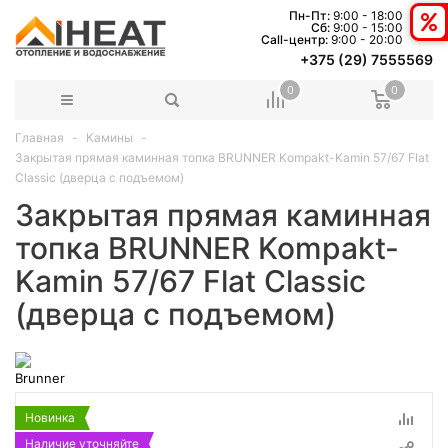
Пн-Пт:
9:00 - 18:00
Сб:
9:00 - 15:00
Сall-центр:
9:00 - 20:00
+375 (29) 7555569
0
0
Главная
Камины
Закрытая прямая каминная топка BRUNNER Kompakt-Kamin 57/67 Flat
Classic (дверца с подъемом)
Закрытая прямая каминная
топка BRUNNER Kompakt-
Kamin 57/67 Flat Classic
(дверца с подъемом)
Новинка
Наличие уточняйте