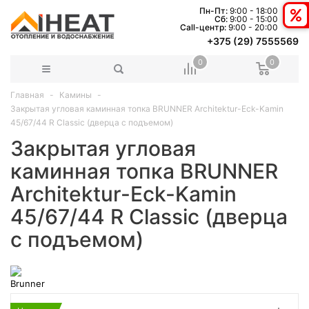
Пн-Пт:
9:00 - 18:00
Сб:
9:00 - 15:00
Сall-центр:
9:00 - 20:00
+375 (29) 7555569
0
0
Главная
Камины
Закрытая угловая каминная топка BRUNNER Architektur-Eck-Kamin
45/67/44 R Classic (дверца с подъемом)
Закрытая угловая
каминная топка BRUNNER
Architektur-Eck-Kamin
45/67/44 R Classic (дверца
с подъемом)