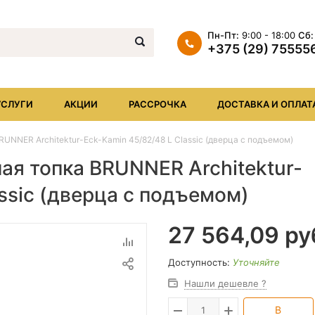
Пн-Пт:
9:00 - 18:00
Сб:
+375 (29) 75555
+375 (29) 7555569
+375 (17) XXX
УСЛУГИ
АКЦИИ
РАССРОЧКА
ДОСТАВКА И ОПЛАТ
info@iheat.by
UNNER Architektur-Eck-Kamin 45/82/48 L Classic (дверца с подъемом)
ая топка BRUNNER Architektur-
ssic (дверца с подъемом)
27 564,09
ру
Доступность:
Уточняйте
Нашли дешевле ?
В