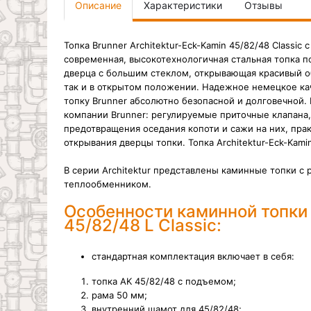
Описание
Характеристики
Отзывы
Топка
Brunner
Architektur-Eck-Kamin 45/82/48 Classi
современная, высокотехнологичная стальная топка п
дверца с большим стеклом, открывающая красивый об
так и в открытом положении. Надежное немецкое ка
топку Brunner абсолютно безопасной и долговечной.
компании Brunner: регулируемые приточные клапана
предотвращения оседания копоти и сажи на них,
прак
открывания дверцы топки
. Топка Architektur-Eck-Ka
В серии Architektur представлены каминные топки с
теплообменником.
Особенности каминной топки 
45/82/48 L Classic:
стандартная комплектация включает в себя:
топка AK 45/82/48 с подъемом;
рама 50 мм;
внутренний шамот для 45/82/48;