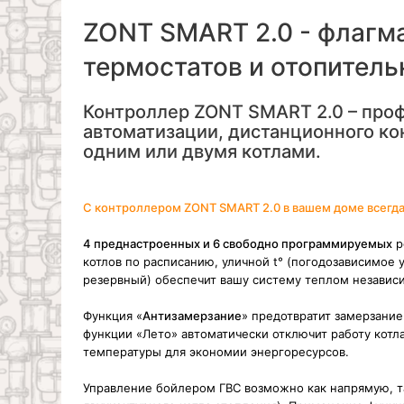
ZONT SMART 2.0 - флагма
термостатов и отопитель
Контроллер ZONT SMART 2.0 – про
автоматизации, дистанционного ко
одним или двумя котлами.
С контроллером ZONT SMART 2.0 в вашем доме всегда
4 преднастроенных и 6 свободно программируемых
р
котлов по расписанию, уличной t° (погодозависимое 
резервный) обеспечит вашу систему теплом независи
Функция «
Антизамерзание
» предотвратит замерзани
функции «Лето» автоматически отключит работу котл
температуры для экономии энергоресурсов.
Управление бойлером ГВС возможно как напрямую, та