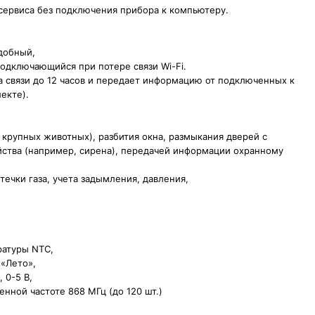
сервиса без подключения прибора к компьютеру.
удобный,
подключающийся при потере связи Wi-Fi.
а связи до 12 часов и передает информацию от подключенных к
екте).
 крупных животных), разбития окна, размыкания дверей с
ства (например, сирена), передачей информации охранному
течки газа, учета задымления, давления,
ратуры NTC,
 «Лето»,
 0-5 В,
нной частоте 868 МГц (до 120 шт.)