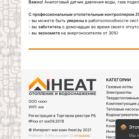
Важно!
Аналоговый датчик давления воды, газа подкл
С профессиональным отопительным контроллером Z
- вы можете быть
уверены
в работоспособности сис
- вы
заботитесь
о домочадцах во время своего отсутс
- вы
экономите
на энергоносителях от 30%!
КАТЕГОРИИ
Газовые котлы
Электрокотлы
Твердотопливные
OOO «xxx»
Комплектующие д
УНП: xxx
Тепловые насосы
Водонагреватели
Регистрация в Торговом реестре РБ
Радиаторы
№xxx от xxx09.2018
Конвектора
Этот
© Интернет-магазин iheat.by 2021
Инженерная сант
Мы и
Рейтинг: 5
(На основе 15
отзывов
)
Насосы