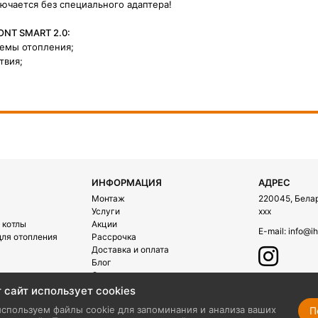
ючается без специального адаптера!
ONT SMART 2.0:
темы отопления;
твия;
ИНФОРМАЦИЯ
АДРЕС
Монтаж
220045, Белару
Услуги
xxx
 котлы
Акции
E-mail:
info@ih
ля отопления
Рассрочка
Доставка и оплата
Блог
О компании
Контакты
 сайт использует cookies
ехника
спользуем файлы cookie для запоминания и анализа ваших
П