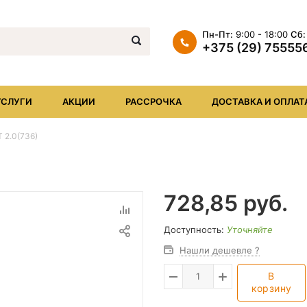
Пн-Пт:
9:00 - 18:00
Сб:
+375 (29) 75555
+375 (29) 7555569
+375 (17) XXX
УСЛУГИ
АКЦИИ
РАССРОЧКА
ДОСТАВКА И ОПЛАТ
info@iheat.by
2.0(736)
728,85
руб.
Доступность:
Уточняйте
Нашли дешевле ?
В
корзину