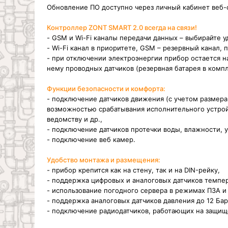
Обновление ПО доступно через личный кабинет веб-
Контроллер ZONT SMART 2.0 всегда на связи!
- GSM и Wi-Fi каналы передачи данных – выбирайте 
- Wi-Fi канал в приоритете, GSM – резервный канал, 
- при отключении электроэнергии прибор остается н
нему проводных датчиков (резервная батарея в компл
Функции безопасности и комфорта:
- подключение датчиков движения (с учетом размера
возможностью срабатывания исполнительного устрой
ведомству и др.,
- подключение датчиков протечки воды, влажности, у
- подключение веб камер.
Удобство монтажа и размещения:
- прибор крепится как на стену, так и на DIN-рейку,
- поддержка цифровых и аналоговых датчиков темпе
- использование погодного сервера в режимах ПЗА и
- поддержка аналоговых датчиков давления до 12 Бар,
- подключение радиодатчиков, работающих на защище