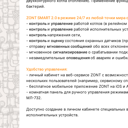
двухконтурного котла отопления). Применение функц
бактерий.
ZONT SMART 2.0 в режиме 24/7 из любой точки мира 
-
контроль
и
управление
работой котлов (в релейном
-
контроль
и
управление
работой исполнительных устр
-
контроль
напряжения сети,
-
контроль
и
оценку
состояния охранных датчиков (пр
- отправку
мгновенных сообщени
й обо всех отклоне
- мгновенное
сигнализирование
о срабатывании подк
- незамедлительные
оповещения
об авариях и ошибка
Удобство управления:
- личный кабинет на веб-сервисе ZONT с возможнос
нескольких пользователей (например, сервисному сп
- бесплатное мобильное приложение ZONT на iOS и An
- комнатная панель для ручного управления режим
МЛ-732.
Доступно создание в личном кабинете специальных 
исполнительных устройств.