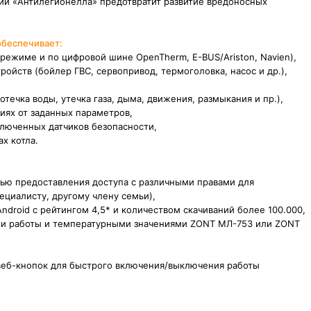
ии «Антилегионелла» предотвратит развитие вредоносных
обеспечивает:
 режиме и по цифровой шине OpenTherm, E-BUS/Ariston, Navien),
ойств (бойлер ГВС, сервопривод, термоголовка, насос и др.),
отечка воды, утечка газа, дыма, движения, размыкания и пр.),
ниях от заданных параметров,
люченных датчиков безопасности,
х котла.
тью предоставления доступа с различными правами для
ециалисту, другому члену семьи),
droid с рейтингом 4,5* и количеством скачиваний более 100.000,
ами работы и температурными значениями ZONT МЛ-753 или ZONT
веб-кнопок для быстрого включения/выключения работы