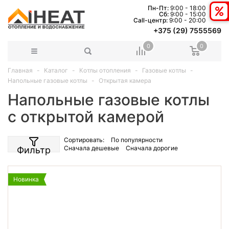
Пн-Пт:
9:00 - 18:00
Сб:
9:00 - 15:00
Сall-центр:
9:00 - 20:00
+375 (29) 7555569
0
0
Главная
Каталог
Котлы отопления
Газовые котлы
Напольные газовые котлы
Открытая камера
Напольные газовые котлы
с открытой камерой
Сортировать:
По популярности
Сначала дешевые
Сначала дорогие
Фильтр
Новинка