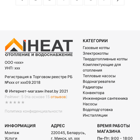
КАТЕГОРИИ
Газовые котлы
Электрокотлы
Твердотопливные котлы
OOO «xxx»
Комплектующие для
УНП: xxx
отопления
Тепловые насосы
Регистрация в Торговом реестре РБ
Водонагреватели
№xxx от xxx09.2018
Радиаторы
© Интернет-магазин iheat.by 2021
Конвектора
Рейтинг: 5
(На основе 15
отзывов
)
Инженерная сантехника
★★★★★
Насосы
Водоподготовка
Политика конфиденциальности
Инсталляции
ИНФОРМАЦИЯ
АДРЕС
ВРЕМЯ РАБОТЫ
МАГАЗИНА
Монтаж
220045, Беларусь,
Услуги
г. Минск, ул. xxx
Пн-Пт:
9:00 - 18:00