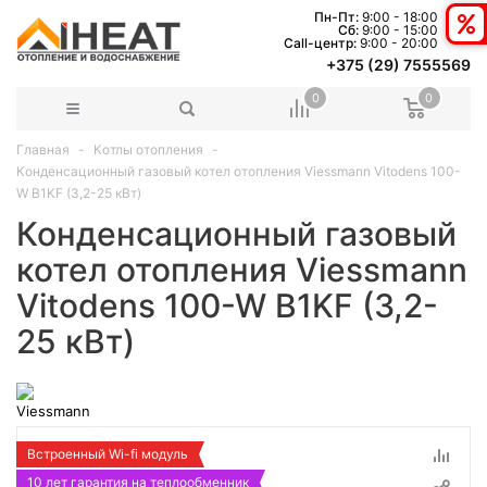
Пн-Пт:
9:00 - 18:00
Сб:
9:00 - 15:00
Сall-центр:
9:00 - 20:00
+375 (29) 7555569
0
0
Главная
Котлы отопления
Конденсационный газовый котел отопления Viessmann Vitodens 100-
W B1KF (3,2-25 кВт)
Конденсационный газовый
котел отопления Viessmann
Vitodens 100-W B1KF (3,2-
25 кВт)
Встроенный Wi-fi модуль
10 лет гарантия на теплообменник