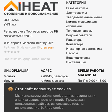
КАТЕГОРИИ
Газовые котлы
Электрокотлы
Твердотопливные котлы
OOO «xxx»
Комплектующие для
УНП: xxx
отопления
Тепловые насосы
Регистрация в Торговом реестре РБ
Водонагреватели
№xxx от xxx09.2018
Радиаторы
© Интернет-магазин iheat.by 2021
Конвектора
Рейтинг: 5
(На основе 15
отзывов
)
Инженерная сантехника
★★★★★
Насосы
Водоподготовка
Политика конфиденциальности
Инсталляции
ИНФОРМАЦИЯ
АДРЕС
ВРЕМЯ РАБОТЫ
МАГАЗИНА
Монтаж
220045, Беларусь,
Услуги
г. Минск, ул. xxx
Пн-Пт:
9:00 - 18:00
Акции
Сб:
09:00 - 15:00
E-mail:
Этот сайт использует cookies
Рассрочка
info@iheat.by
ВРЕМЯ РАБОТЫ
Доставка и оплата
Мы используем файлы cookie для запоминания и
CALL-ЦЕНТРА
Блог
анализа ваших предпочтений.
Продолжая
Сб-Вс:
10:00 - 20:00
О компании
пользоваться сайтом, вы соглашаетесь на
использование файлов cookie
Контакты
+375 (29) xxx