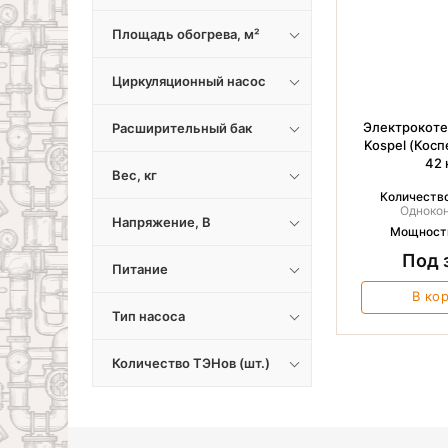
Площадь обогрева, м²
Циркуляционный насос
Электрокоте
Расширительный бак
Kospel (Кос
42 
Вес, кг
Количество
Одноко
Напряжение, В
Мощность
Под 
Питание
В ко
Тип насоса
Количество ТЭНов (шт.)