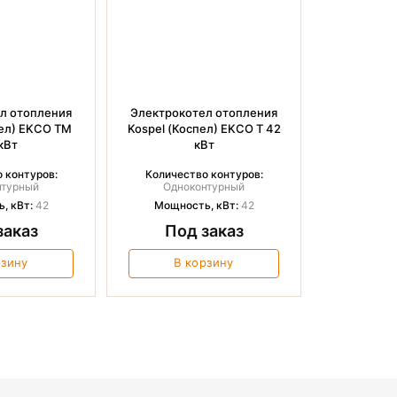
л отопления
Электрокотел отопления
пел) EKCO TM
Kospel (Коспел) EKCO T 42
кВт
кВт
 контуров:
Количество контуров:
нтурный
Одноконтурный
, кВт:
42
Мощность, кВт:
42
заказ
Под заказ
рзину
В корзину