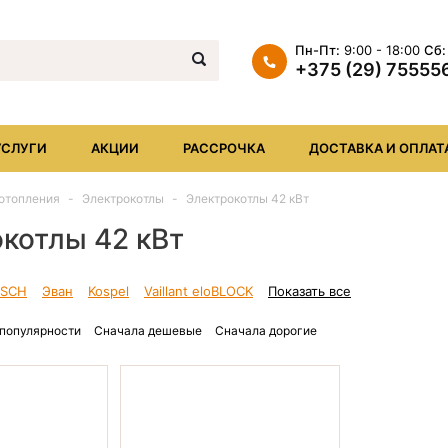
Пн-Пт:
9:00 - 18:00
Сб:
+375 (29) 75555
+375 (29) 7555569
+375 (17) XXX
УСЛУГИ
АКЦИИ
РАССРОЧКА
ДОСТАВКА И ОПЛАТ
info@iheat.by
отопления
Электрокотлы
Электрокотлы 42 кВт
котлы 42 кВт
SCH
Эван
Kospel
Vaillant eloBLOCK
Показать все
 популярности
Сначала дешевые
Сначала дорогие