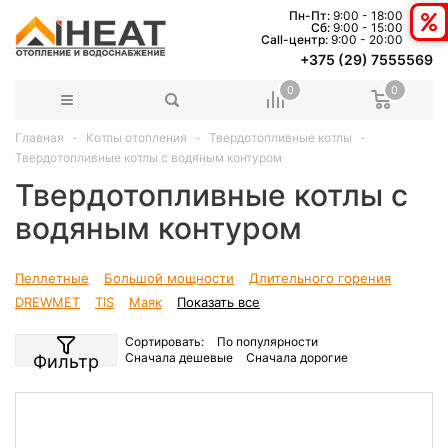
Пн-Пт:
9:00 - 18:00
Сб:
9:00 - 15:00
Сall-центр:
9:00 - 20:00
+375 (29) 7555569
0
0
Главная
Котлы отопления
Твердотопливные котлы
Твердотопливные котлы с водяным контуром
Твердотопливные котлы с
водяным контуром
Пеллетные
Большой мощности
Длительного горения
DREWMET
TIS
Маяк
Показать все
Сортировать:
По популярности
Сначала дешевые
Сначала дорогие
Фильтр