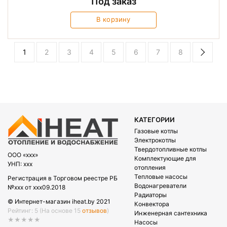
Под заказ
В корзину
1
2
3
4
5
6
7
8
КАТЕГОРИИ
Газовые котлы
Электрокотлы
Твердотопливные котлы
OOO «xxx»
Комплектующие для
УНП: xxx
отопления
Тепловые насосы
Регистрация в Торговом реестре РБ
Водонагреватели
№xxx от xxx09.2018
Радиаторы
© Интернет-магазин iheat.by 2021
Конвектора
Рейтинг: 5
(На основе 15
отзывов
)
Инженерная сантехника
★★★★★
Насосы